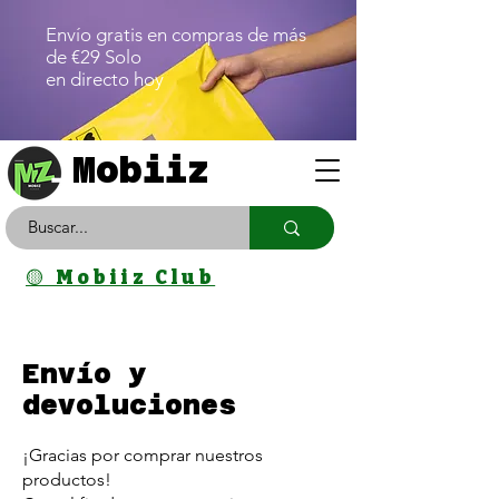
Envío gratis en compras de más
de €29 Solo
en directo hoy
Mobiiz
🟡 Mobiiz Club
Envío y
devoluciones
¡
Gracias por comprar nuestros
productos!