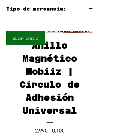
Tipo de mercancía:
Bienes digitales / virtuales (no requiere
logística)
super precio
Anillo
Magnético
Mobiiz |
Círculo de
Adhesión
Universal
Precio
Precio
2,99€
0,10€
de