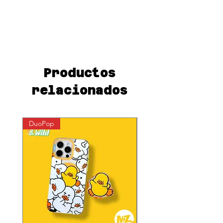
oferta
Productos
relacionados
DuoPop
DuoPop