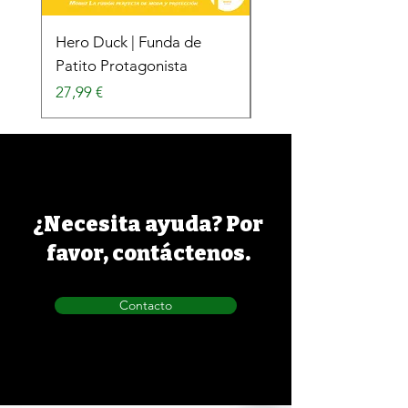
Hero Duck | Funda de
Surfing Duck | Funda
Patito Protagonista
Patito Surfista
Precio
Precio
27,99 €
27,99 €
¿Necesita ayuda? Por
favor, contáctenos.
Contacto