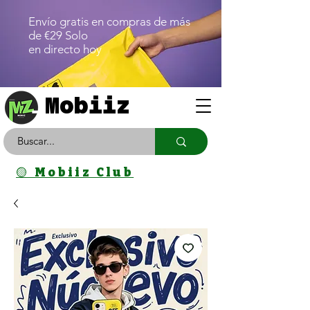
Envío gratis en compras de más
de €29 Solo
en directo hoy
Mobiiz
🟡 Mobiiz Club