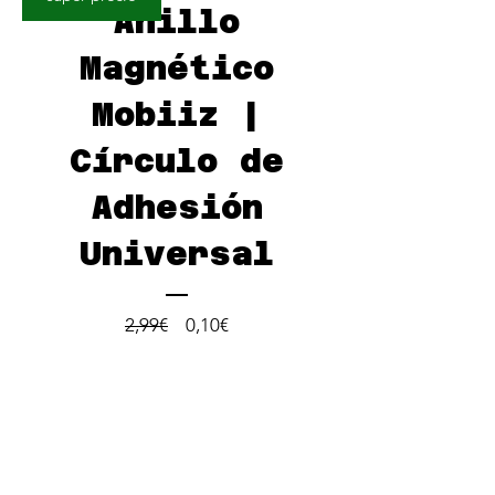
usarlo con PopStand.
Anillo
Magnético
Mobiiz |
Círculo de
Adhesión
Universal
Precio
Precio
2,99€
0,10€
de
oferta