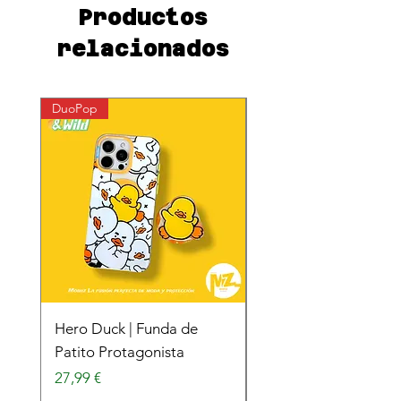
Productos
relacionados
DuoPop
DuoPop
Hero Duck | Funda de
Surfing Duck | Funda
Patito Protagonista
Patito Surfista
Precio
Precio
27,99 €
27,99 €