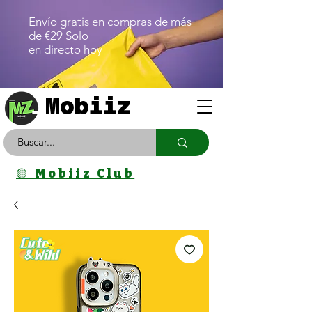
Envío gratis en compras de más
de €29 Solo
en directo hoy
Mobiiz
🟡 Mobiiz Club