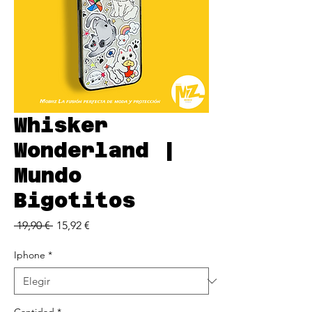
Whisker
Wonderland |
Mundo
Bigotitos
Precio
Precio
 19,90 € 
15,92 €
de
oferta
Iphone
*