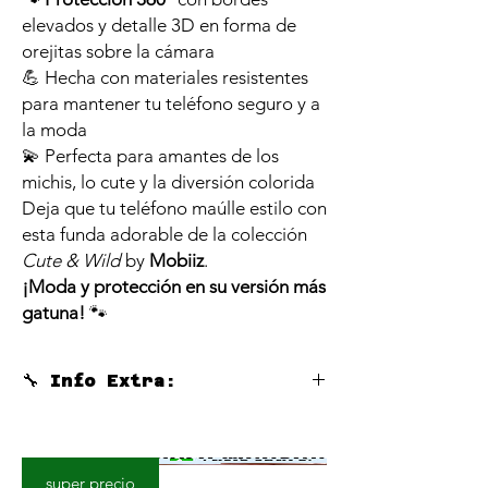
elevados y detalle 3D en forma de
orejitas sobre la cámara
💪 Hecha con materiales resistentes
para mantener tu teléfono seguro y a
la moda
💫 Perfecta para amantes de los
michis, lo cute y la diversión colorida
Deja que tu teléfono maúlle estilo con
esta funda adorable de la colección
Cute & Wild
by
Mobiiz
.
¡Moda y protección en su versión más
gatuna!
🐾
🔧 Info Extra:
🔔 Este producto no incluye función
magnética. Si la necesitas, añade nuestro
aro magnético Mobiiz por solo 0,1 € para
super precio