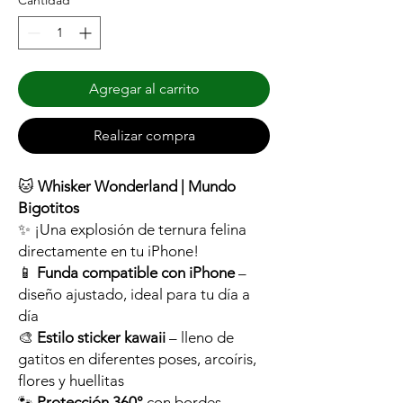
Cantidad
*
Agregar al carrito
Realizar compra
🐱
Whisker Wonderland | Mundo
Bigotitos
✨ ¡Una explosión de ternura felina
directamente en tu iPhone!
📱
Funda compatible con iPhone
–
diseño ajustado, ideal para tu día a
día
🎨
Estilo sticker kawaii
– lleno de
gatitos en diferentes poses, arcoíris,
flores y huellitas
🐾
Protección 360°
con bordes