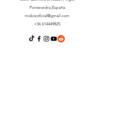
Pontevedra,España
mobiizoficial@gmail.com
+34 614449825
Atención al cliente
Contáctanos
Acerca de
Política