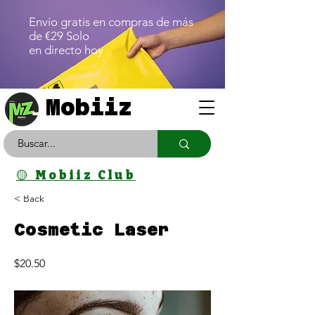
Envío gratis en compras de más
de €29 Solo
en directo hoy
Mobiiz
🟡 Mobiiz Club
< Back
Cosmetic Laser
$20.50