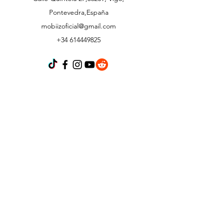
Pontevedra,España
mobiizoficial@gmail.com
+34 614449825
Atención al cliente
Contáctanos
Acerca de
Política