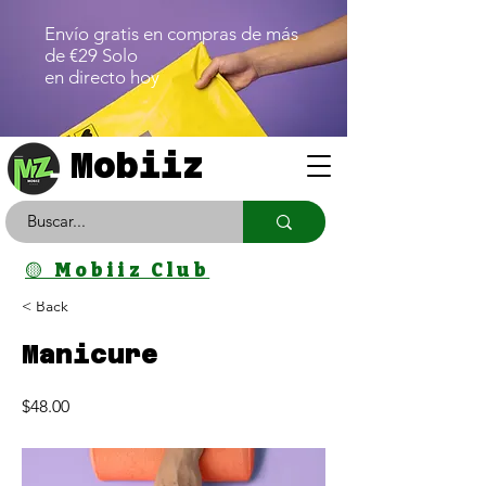
Envío gratis en compras de más
de €29 Solo
en directo hoy
Mobiiz
🟡 Mobiiz Club
< Back
Manicure
$48.00