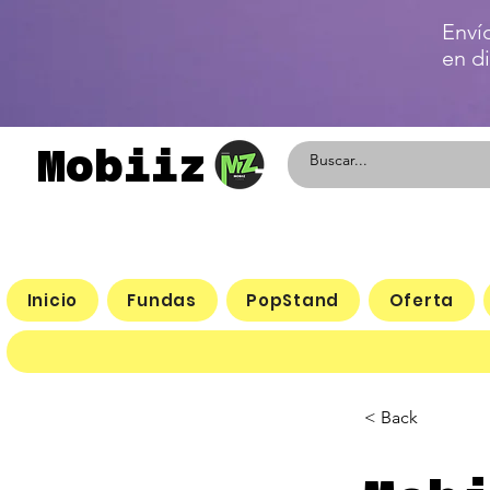
Enví
en d
Mobiiz
Inicio
Fundas
PopStand
Oferta
< Back