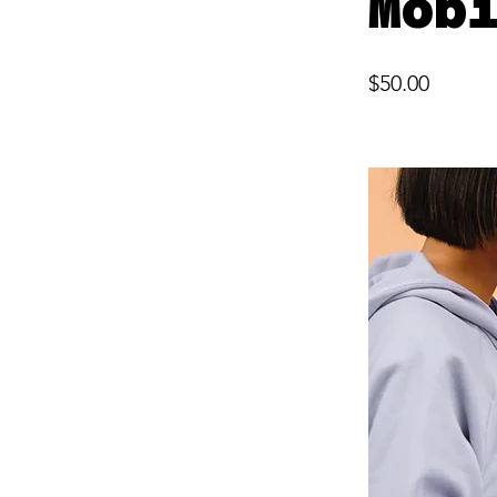
Mob
$50.00