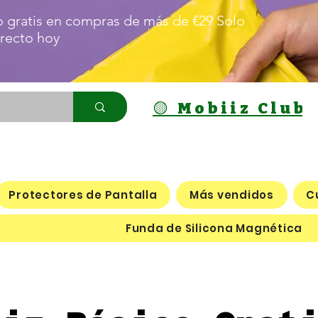
o gratis en compras de más de €29 Solo
irecto hoy
🟡 Mobiiz Club
Protectores de Pantalla
Más vendidos
C
Funda de Silicona Magnética