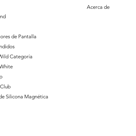
Acerca de
and
ores de Pantalla
ndidos
ild Categoría
White
p
 Club
de Silicona Magnética