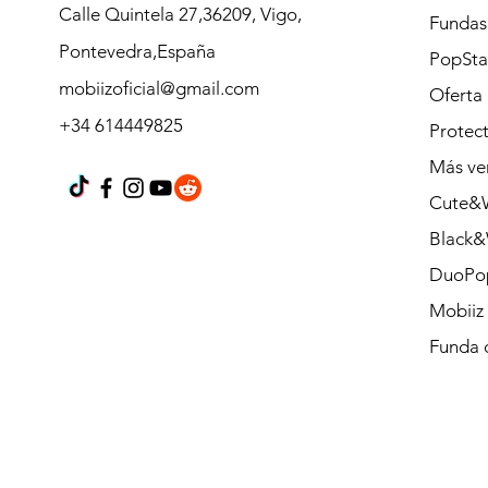
Calle Quintela 27,36209, Vigo,
Fundas
Pontevedra,España
PopSt
mobiizoficial@gmail.com
Oferta
+34 614449825
Protect
Más ve
Cute&W
Black&
DuoPo
Mobiiz
Funda 