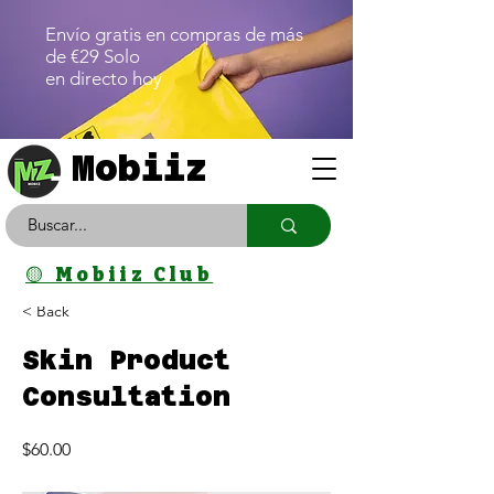
Envío gratis en compras de más
de €29 Solo
en directo hoy
Mobiiz
🟡 Mobiiz Club
< Back
Skin Product
Consultation
$60.00