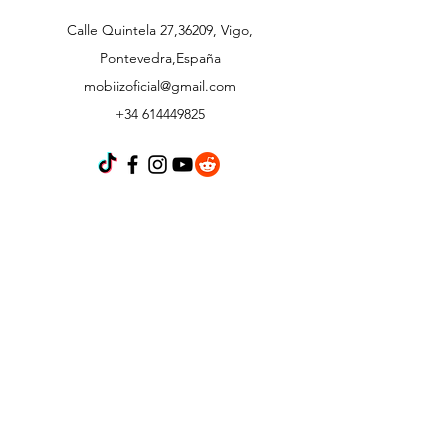
Calle Quintela 27,36209, Vigo,
Pontevedra,España
mobiizoficial@gmail.com
+34 614449825
Atención al cliente
Contáctanos
Acerca de
Política