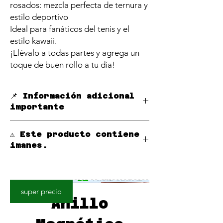
rosados: mezcla perfecta de ternura y
estilo deportivo
Ideal para fanáticos del tenis y el
estilo kawaii.
¡Llévalo a todas partes y agrega un
toque de buen rollo a tu día!
📌 Información adicional
importante
Si tu
móvil o funda ya tiene función
⚠️ Este producto contiene
magnética MagSafe
, puedes usar este
imanes.
PopStand directamente sin accesorios
adicionales.
Manténgalo alejado de marcapasos,
Si
tu móvil o funda no tiene función
audífonos y otros dispositivos médicos
magnética
, puedes **adquirir por
electrónicos.
separado un aro magnético por solo
super precio
0,10€
.
Anillo
Usamos
anillos magnéticos de alta
calidad certificados por Mobiiz
,