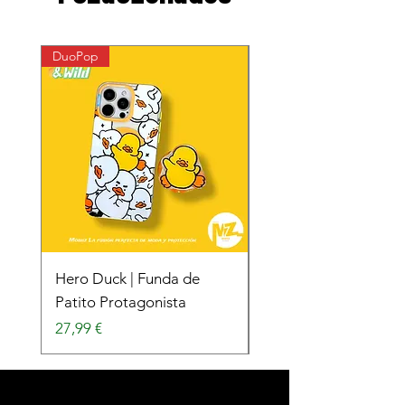
DuoPop
DuoPop
Hero Duck | Funda de
Surfing Duck | Funda
Patito Protagonista
Patito Surfista
Precio
Precio
27,99 €
27,99 €