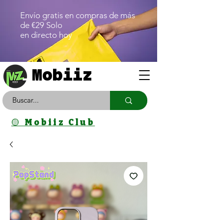
Envío gratis en compras de más
de €29 Solo
en directo hoy
Mobiiz
🟡 Mobiiz Club