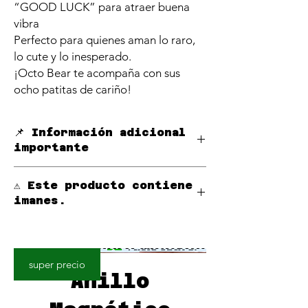
“GOOD LUCK” para atraer buena
vibra
Perfecto para quienes aman lo raro,
lo cute y lo inesperado.
¡Octo Bear te acompaña con sus
ocho patitas de cariño!
📌 Información adicional
importante
Si tu
móvil o funda ya tiene función
⚠️ Este producto contiene
magnética MagSafe
, puedes usar este
imanes.
PopStand directamente sin accesorios
adicionales.
Manténgalo alejado de marcapasos,
Si
tu móvil o funda no tiene función
audífonos y otros dispositivos médicos
magnética
, puedes **adquirir por
electrónicos.
separado un aro magnético por solo
super precio
0,10€
.
Anillo
Usamos
anillos magnéticos de alta
calidad certificados por Mobiiz
,