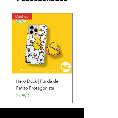
DuoPop
DuoPop
Hero Duck | Funda de
Surfing Duck | Funda
Patito Protagonista
Patito Surfista
Precio
Precio
27,99 €
27,99 €