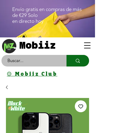
Envío gratis en compras de más
de €29 Solo
en directo hoy
Mobiiz
🟡 Mobiiz Club