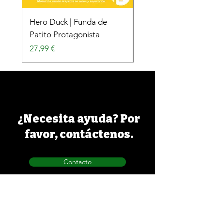
Hero Duck | Funda de
Surfing Duck | Funda
Patito Protagonista
Patito Surfista
Precio
Precio
27,99 €
27,99 €
¿Necesita ayuda? Por
favor, contáctenos.
Contacto