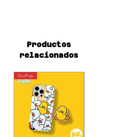
oferta
Productos
relacionados
DuoPop
DuoPop