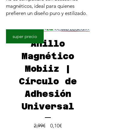
magnéticos, ideal para quienes
prefieren un diseño puro y estilizado.
super precio
Anillo
Magnético
Mobiiz |
Círculo de
Adhesión
Universal
Precio
Precio
2,99€
0,10€
de