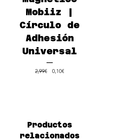
Mobiiz |
Círculo de
Adhesión
Universal
Precio
Precio
2,99€
0,10€
de
oferta
Productos
relacionados