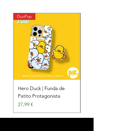
DuoPop
DuoPop
Hero Duck | Funda de
Surfing Duck | Funda
Patito Protagonista
Patito Surfista
Precio
Precio
27,99 €
27,99 €