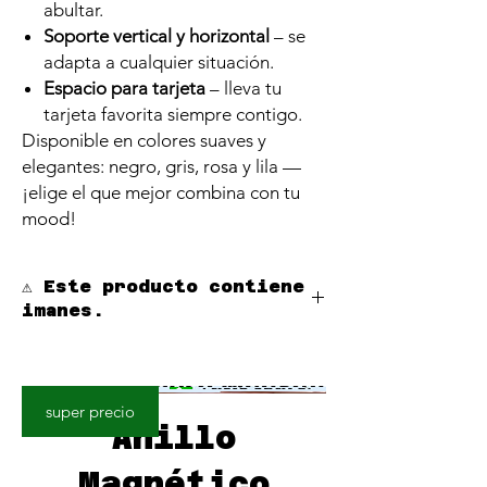
abultar.
Soporte vertical y horizontal
– se
adapta a cualquier situación.
Espacio para tarjeta
– lleva tu
tarjeta favorita siempre contigo.
Disponible en colores suaves y
elegantes: negro, gris, rosa y lila —
¡elige el que mejor combina con tu
mood!
⚠️ Este producto contiene
imanes.
Manténgalo alejado de marcapasos,
audífonos y otros dispositivos médicos
electrónicos.
super precio
Anillo
Magnético